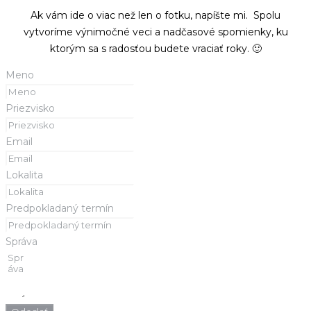
Ak vám ide o viac než len o fotku, napíšte mi.
Spolu
vytvoríme výnimočné veci a nadčasové spomienky,
ku
ktorým sa s radosťou budete vraciať roky. 🙂
Meno
Priezvisko
Email
Lokalita
Predpokladaný termín
Správa