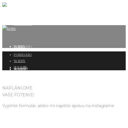
PORTFOLIO
SVADBY
PORTFOLIO
PORTFOLIO
SVADBY
BOOKING
BOOKING
SVADBY
NAPLÁNUJME
BOOKING
VAŠE FOTENIE!
Vyplňte formulár, alebo mi napíšte správu na instagrame
@radoslav_grivalsky_fotograf