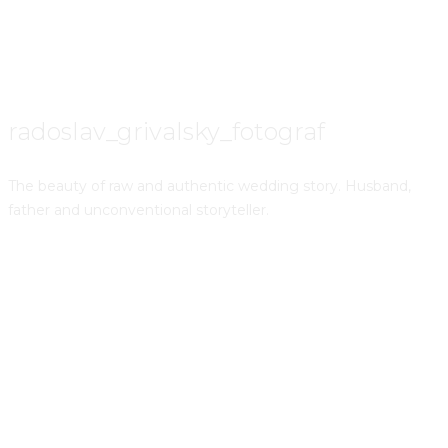
radoslav_grivalsky_fotograf
The beauty of raw and authentic wedding story. Husband,
father and unconventional storyteller.
Prečo fotiť svadobné portréty v iný deň než v deň